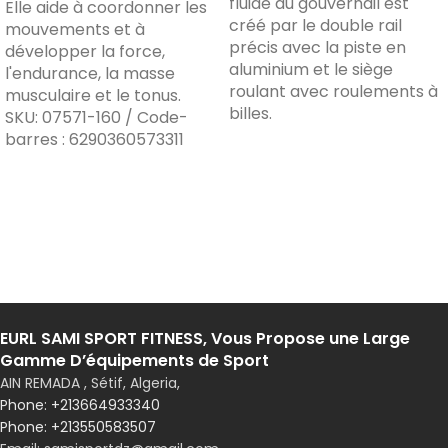
fluide du gouvernail est
Elle aide à coordonner les
créé par le double rail
mouvements et à
précis avec la piste en
développer la force,
aluminium et le siège
l'endurance, la masse
roulant avec roulements à
musculaire et le tonus.
billes.
SKU:
07571-160 / Code-
barres : 6290360573311
EURL SAMI SPORT FITNESS, Vous Propose une Large
Gamme D’équipements de Sport
AIN REMADA , Sétif, Algeria,
Phone: +213550583507