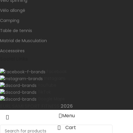
Vélo spinning
Vélo allongé
Camping
Table de tennis
Matrial de Musculation
Accessoires
Social Links
Facebook
Instagram
YouTube
TikTok
Google Maps
EURL SAMI SPORT FITNESS
2026
Menu
Cart