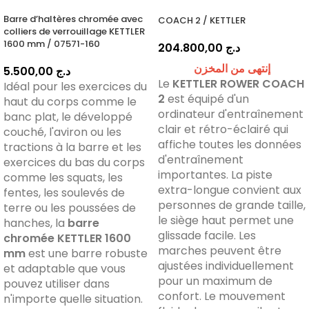
Barre d’haltères chromée avec
COACH 2 / KETTLER
colliers de verrouillage KETTLER
1600 mm / 07571-160
204.800,00
د.ج
إنتهى من المخزن
5.500,00
د.ج
Le
KETTLER ROWER COACH
Idéal pour les exercices du
2
est équipé d'un
haut du corps comme le
ordinateur d'entraînement
banc plat, le développé
clair et rétro-éclairé qui
couché, l'aviron ou les
affiche toutes les données
tractions à la barre et les
d'entraînement
exercices du bas du corps
importantes. La piste
comme les squats, les
extra-longue convient aux
fentes, les soulevés de
personnes de grande taille,
terre ou les poussées de
le siège haut permet une
hanches, la
barre
glissade facile. Les
chromée KETTLER 1600
marches peuvent être
mm
est une barre robuste
ajustées individuellement
et adaptable que vous
pour un maximum de
pouvez utiliser dans
confort. Le mouvement
n'importe quelle situation.