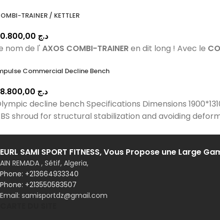
OMBI-TRAINER / KETTLER
50.800,00
د.ج
e nom de l'
AXOS COMBI-TRAINER
en dit long ! Avec le
CO
mpulse Commercial Decline Bench
98.800,00
د.ج
lympic decline bench Specifications Dimensions 1900*
BS shroud for structural stabilization and avoiding defor
EURL SAMI SPORT FITNESS, Vous Propose une Large G
AIN REMADA , Sétif, Algeria,
Phone: +213550583507
Email: samisportdz@gmail.com
CARTE DU SITE