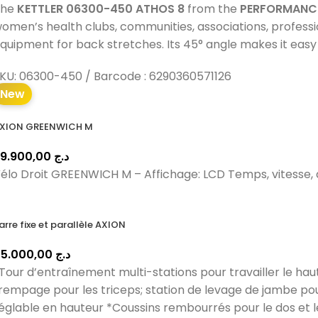
The
KETTLER 06300-450 ATHOS 8
from the
PERFORMANCE
omen’s health clubs, communities, associations, professio
quipment for back stretches. Its 45° angle makes it easy f
KU:
06300-450 / Barcode : 6290360571126
New
XION GREENWICH M
89.900,00
د.ج
élo Droit GREENWICH M – Affichage: LCD Temps, vitesse, d
arre fixe et parallèle AXION
45.000,00
د.ج
Tour d’entraînement multi-stations pour travailler le haut
rempage pour les triceps; station de levage de jambe p
églable en hauteur *Coussins rembourrés pour le dos et le