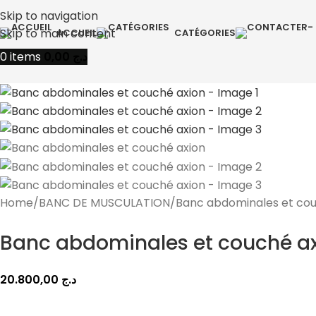
Skip to navigation
Skip to main content
ACCUEIL
CATÉGORIES
0
items
0,00
د.ج
Home
BANC DE MUSCULATION
Banc abdominales et cou
Banc abdominales et couché a
20.800,00
د.ج