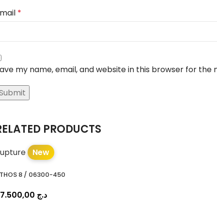
mail
*
ave my name, email, and website in this browser for the
RELATED PRODUCTS
upture
New
THOS 8 / 06300-450
97.500,00
د.ج