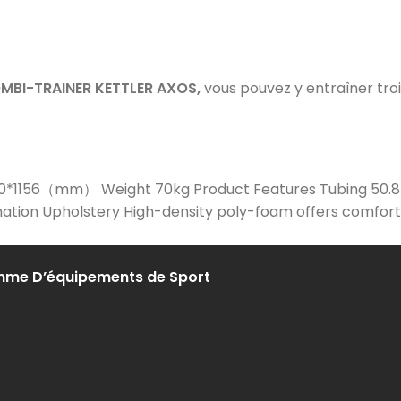
MBI-TRAINER KETTLER AXOS,
vous pouvez y entraîner tro
1310*1156（mm） Weight 70kg Product Features Tubing 50
mation Upholstery High-density poly-foam offers comfort a
amme D’équipements de Sport