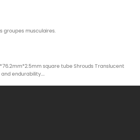
is groupes musculaires.
.8*76.2mm*2.5mm square tube Shrouds Translucent
nd endurability....