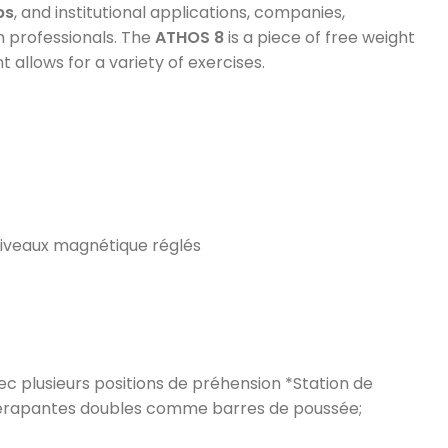
bs
, and institutional applications, companies,
h professionals. The
ATHOS 8
is a piece of free weight
 allows for a variety of exercises.
 niveaux magnétique réglés
vec plusieurs positions de préhension *Station de
tidérapantes doubles comme barres de poussée;