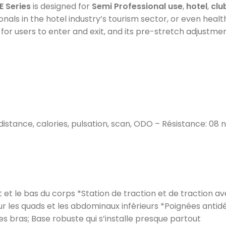
 Series
is designed for
Semi Professional use
,
hotel
,
clu
nals in the hotel industry’s tourism sector, or even healt
or users to enter and exit, and its pre-stretch adjustment
istance, calories, pulsation, scan, ODO – Résistance: 08
 et le bas du corps *Station de traction et de traction a
our les quads et les abdominaux inférieurs *Poignées an
s bras; Base robuste qui s’installe presque partout