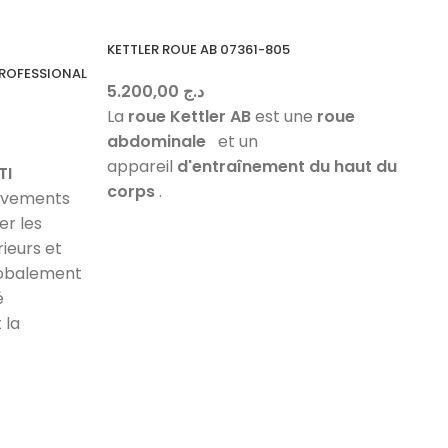
KETTLER ROUE AB 07361-805
PROFESSIONAL
5.200,00
د.ج
La
roue Kettler AB
est une
roue
abdominale
et un
appareil
d'entraînement du haut du
TI
corps
.
uvements
er les
ieurs et
globalement
é
 la
R
R