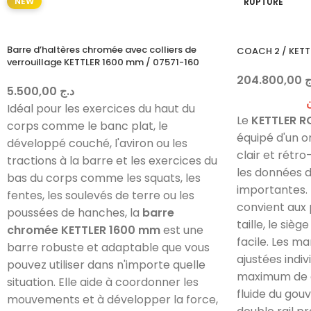
NEW
RUPTURE
Barre d’haltères chromée avec colliers de
COACH 2 / KETT
verrouillage KETTLER 1600 mm / 07571-160
204.800,00
ج
5.500,00
د.ج
Idéal pour les exercices du haut du
Le
KETTLER 
corps comme le banc plat, le
équipé d'un o
développé couché, l'aviron ou les
clair et rétro
tractions à la barre et les exercices du
les données 
bas du corps comme les squats, les
importantes. 
fentes, les soulevés de terre ou les
convient aux
poussées de hanches, la
barre
taille, le siè
chromée KETTLER 1600 mm
est une
facile. Les m
barre robuste et adaptable que vous
ajustées indi
pouvez utiliser dans n'importe quelle
maximum de 
situation. Elle aide à coordonner les
fluide du gouv
mouvements et à développer la force,