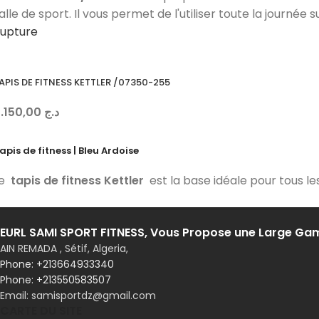
alle de sport. Il vous permet de l'utiliser toute la journée
upture
APIS DE FITNESS KETTLER /07350-255
4.150,00
د.ج
apis de fitness | Bleu Ardoise
Le
tapis de fitness Kettler
est la base idéale pour tous les
EURL SAMI SPORT FITNESS, Vous Propose une Large G
AIN REMADA , Sétif, Algeria,
Phone: +213550583507
Email: samisportdz@gmail.com
CARTE DU SITE