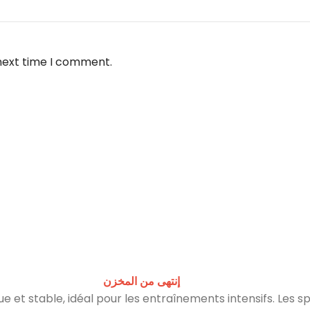
 next time I comment.
إنتهى من المخزن
et stable, idéal pour les entraînements intensifs. Les spo