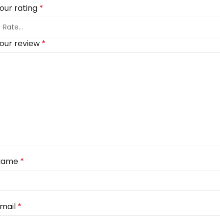
our rating
*
our review
*
Name
*
mail
*