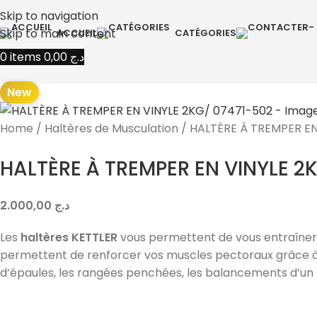
Skip to navigation
Skip to main content
ACCUEIL
CATÉGORIES
0
items
0,00
د.ج
New
Home
Haltères de Musculation
HALTÈRE À TREMPER EN
HALTÈRE À TREMPER EN VINYLE 2
2.000,00
د.ج
Les
haltères KETTLER
vous permettent de vous entraîner r
permettent de renforcer vos muscles pectoraux grâce à u
d’épaules, les rangées penchées, les balancements d’un br