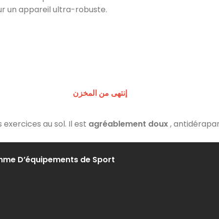
 sur un appareil ultra-robuste.
إنتهى من المخزن
 exercices au sol. Il est
agréablement doux
, antidérapa
amme D’équipements de Sport