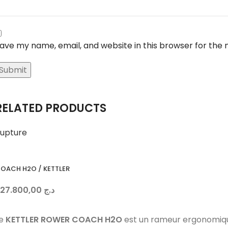
ave my name, email, and website in this browser for the
RELATED PRODUCTS
upture
OACH H2O / KETTLER
227.800,00
د.ج
Le
KETTLER ROWER COACH H2O
est un rameur ergonomique 