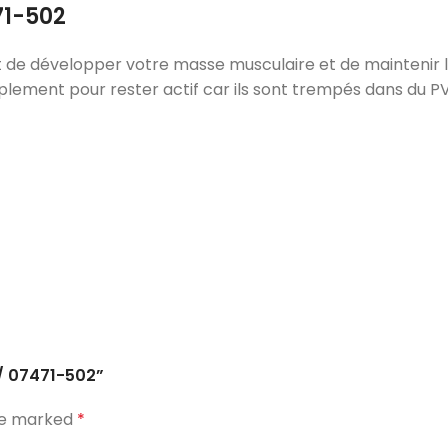
71-502
de développer votre masse musculaire et de maintenir la
lement pour rester actif car ils sont trempés dans du PVC 
G/ 07471-502”
are marked
*