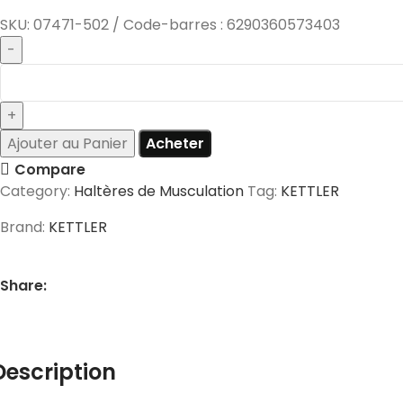
SKU:
07471-502 / Code-barres : 6290360573403
Ajouter au Panier
Acheter
Compare
Category:
Haltères de Musculation
Tag:
KETTLER
Brand:
KETTLER
Share:
Description