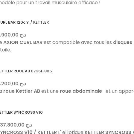
odèle pour un travail musculaire efficace !
URL BAR 120cm / KETTLER
5.900,00
د.ج
Le
AXION
CURL BAR
est compatible avec tous les
disques 
toile.
ETTLER ROUE AB 07361-805
5.200,00
د.ج
La
roue Kettler AB
est une
roue abdominale
et un appar
ETTLER SYNCROSS V10
637.800,00
د.ج
YNCROSS V10 / KETTLER
L' elliptique
KETTLER SYNCROSS 