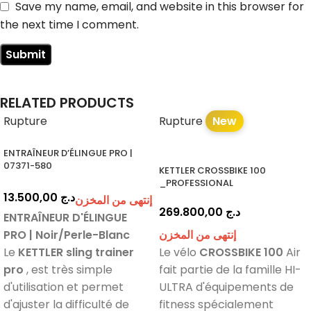
Save my name, email, and website in this browser for
the next time I comment.
RELATED PRODUCTS
Rupture
Rupture
New
ENTRAÎNEUR D’ÉLINGUE PRO |
07371-580
KETTLER CROSSBIKE 100
_PROFESSIONAL
13.500,00
د.ج
إنتهى من المخزن
269.800,00
د.ج
ENTRAÎNEUR D'ÉLINGUE
PRO | Noir/Perle-Blanc
إنتهى من المخزن
Le
KETTLER sling trainer
Le vélo
CROSSBIKE 100
Air
pro
, est très simple
fait partie de la famille HI-
d'utilisation et permet
ULTRA d'équipements de
d'ajuster la difficulté de
fitness spécialement