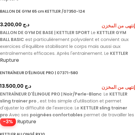
BALLON DE GYM 65 cm KETTLER /07350-124
3.200,00
د.ج
إنتهى من المخزن
BALLON DE GYM DE BASE | KETTLER SPORT
Le
KETTLER GYM
BALL BASIC
est particulièrement polyvalent et convient aux
exercices d'équilibre stabilisant le corps mais aussi aux
entraînements efficaces. Après l'entrainement. Le
KETTLER
Rupture
GYM BALL BASIC
peut être utilisé comme siège pour
renforcer les muscles abdominaux, dorsaux et pelviens. Avec
ENTRAÎNEUR D’ÉLINGUE PRO | 07371-580
bosses sur une partie de la surface. Le
KETTLER GYM BALL
BASIC
offre un léger effet de massage supplémentaire et fa
13.500,00
د.ج
إنتهى من المخزن
ENTRAÎNEUR D'ÉLINGUE PRO | Noir/Perle-Blanc
Le
KETTLER
sling trainer pro
, est très simple d'utilisation et permet
d'ajuster la difficulté de l'exercice. Le
KETTLER sling trainer
pro
Avec ses
poignées confortables
permet de travailler les
-3%
Rupture
épaules, les abdominaux, le dos, votre souplesse en général
et est parfait à combiner avec échauffements, gainage et
KETTLER ALLONGÉ RX10