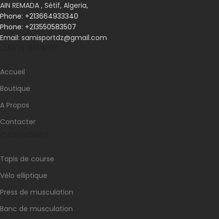
Le
CROSSBIKE 100
est une série d'équipements
AIN REMADA , Sétif, Algeria,
d'entraînement intermittent à haute intensité professionnels
que notre société a spécialement développée pour les
Phone: +213550583507
Email: samisportdz@gmail.com
besoins des sports HIIT, grâce au CrossFit, qui l'utilise
CARTE DU SITE
fréquemment comme technique pour augmenter le
conditionnement métabolique.
Accueil
UGS :
07639-712 / Code barre : 6290360573168
Boutique
A Propos
Contacter
CATÉGORIES
Tapis de course
Vélo elliptique
Press de musculation
Banc de musculation