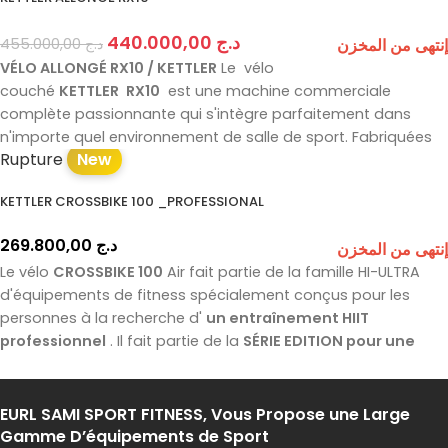
corde à sauter.
440.000,00
د.ج
455.000,00
د.ج
إنتهى من المخزن
VÉLO ALLONGÉ RX10 / KETTLER
Le vélo
couché
KETTLER
RX10
est une machine commerciale
complète passionnante qui s'intègre parfaitement dans
n'importe quel environnement de salle de sport. Fabriquées
Rupture
New
selon les normes les plus élevées, les machines de la
série
RX10
sont prêtes à résister à l'utilisation intensive
KETTLER CROSSBIKE 100 _PROFESSIONAL
d'installations commerciales telles que celles des autorités
locales et des clubs de santé indépendants.
269.800,00
د.ج
إنتهى من المخزن
Le vélo
CROSSBIKE 100
Air fait partie de la famille HI-ULTRA
d'équipements de fitness spécialement conçus pour les
personnes à la recherche d'
un entraînement HIIT
professionnel
. Il fait partie de la
SÉRIE EDITION pour une
utilisation professionnelle de haut niveau
. Grâce à sa
simplicité d'utilisation et à ses puissances élevées, il est
devenu de plus en plus populaire. De plus, il permet un
EURL SAMI SPORT FITNESS, Vous Propose une Large
entraînement complexe avec de nombreuses articulations.
Gamme D’équipements de Sport