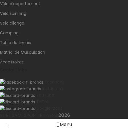
Vélo d'appartement
Vélo spinning
Vélo allongé
Camping
Table de tennis
Matrial de Musculation
Accessoires
Social Links
Facebook
Instagram
YouTube
TikTok
Google Maps
EURL SAMI SPORT FITNESS
2026
Menu